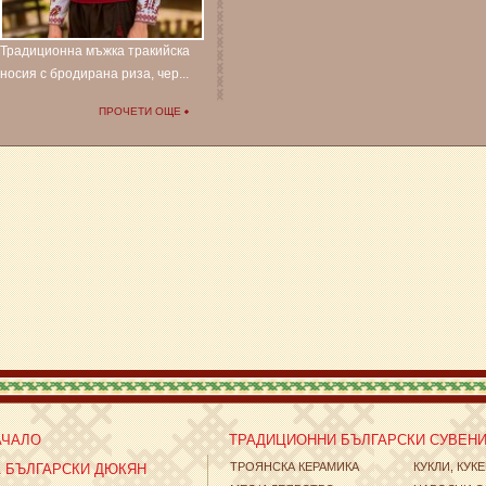
Традиционна мъжка тракийска
носия с бродирана риза, чер...
ПРОЧЕТИ ОЩЕ
АЧАЛО
ТРАДИЦИОННИ БЪЛГАРСКИ СУВЕН
ТРОЯНСКА КЕРАМИКА
КУКЛИ, КУК
А БЪЛГАРСКИ ДЮКЯН