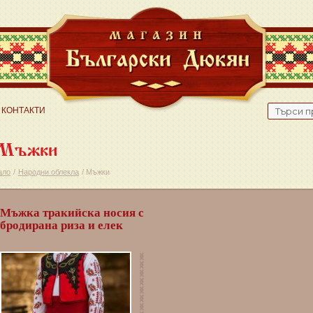
Search
КОНТАКТИ
for:
Мъжки
ало
/
Народни облекла
/ Мъжки
Мъжка тракийска носия с
бродирана риза и елек