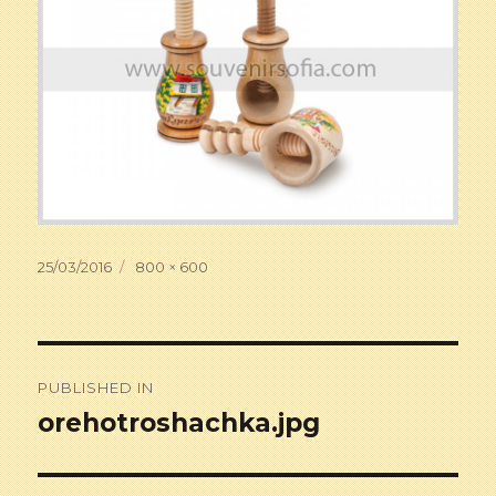
Posted
25/03/2016
Full
800 × 600
on
size
Post
PUBLISHED IN
navigation
orehotroshachka.jpg