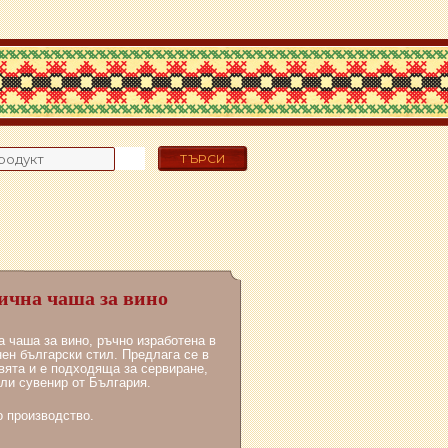
ична чаша за вино
 чаша за вино, ръчно изработена в
ен български стил. Предлага се в
вята и е подходяща за сервиране,
ли сувенир от България.
о производство.