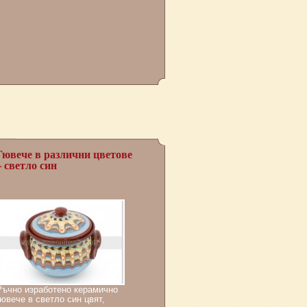
2
Гювече в различни цветове
– светло син
Ръчно изработено керамично
гювече в светло син цвят,