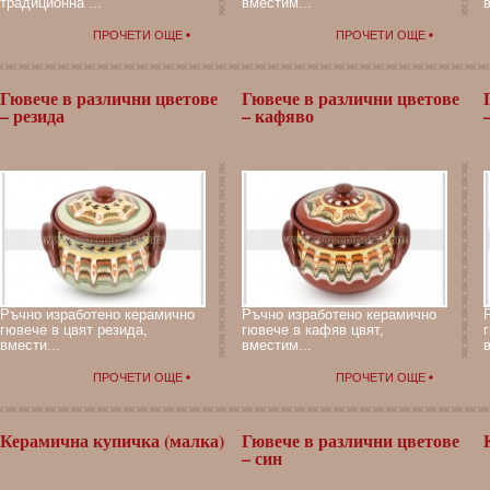
традиционна ...
вместим...
в
ПРОЧЕТИ ОЩЕ
ПРОЧЕТИ ОЩЕ
Гювече в различни цветове
Гювече в различни цветове
– резида
– кафяво
Ръчно изработено керамично
Ръчно изработено керамично
гювече в цвят резида,
гювече в кафяв цвят,
вмести...
вместим...
ПРОЧЕТИ ОЩЕ
ПРОЧЕТИ ОЩЕ
Керамична купичка (малка)
Гювече в различни цветове
– син