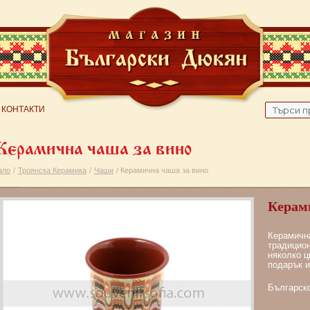
Search
КОНТАКТИ
for:
Керамична чаша за вино
ало
/
Троянска Керамика
/
Чаши
/ Керамична чаша за вино
Керам
Керамична
традицион
няколко ц
подарък и
Българск