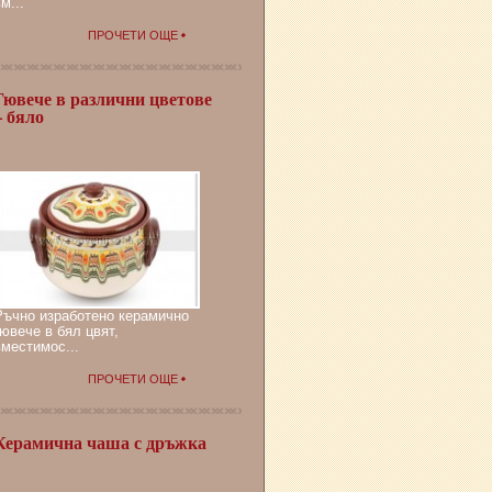
м...
ПРОЧЕТИ ОЩЕ
Гювече в различни цветове
– бяло
Ръчно изработено керамично
гювече в бял цвят,
вместимос...
ПРОЧЕТИ ОЩЕ
Керамична чаша с дръжка