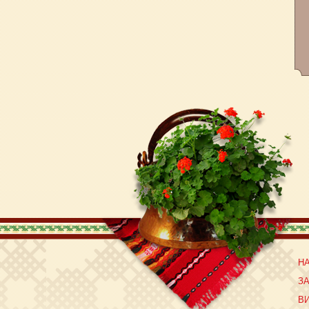
Н
З
В