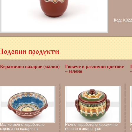
Код: K02
Подобни продукти
Керамичнo пахарче (малко)
Гювече в различни цветове
– зелено
Малко ръчно изработено
Ръчно изработено керамично
керамично пахарче в
гювече в зелен цвят,