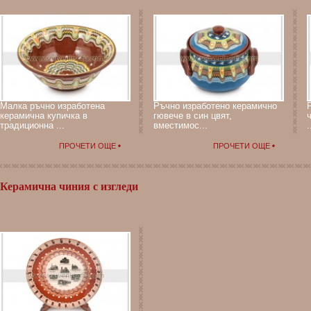
Малка ръчно изработена
Ръчно изработено керамично
керамична купичка в
гювече в син цвят,
традиционна ...
вместимос...
.
ПРОЧЕТИ ОЩЕ
ПРОЧЕТИ ОЩЕ
Керамична чиния с изгледи