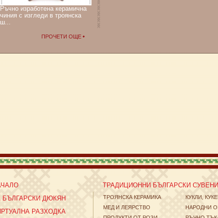
Ръчно изработена керамична
чиния с изгледи в троянска
ш...
ПРОЧЕТИ ОЩЕ
АЧАЛО
ТРАДИЦИОННИ БЪЛГАРСКИ СУВЕН
ТРОЯНСКА КЕРАМИКА
КУКЛИ, КУК
А БЪЛГАРСКИ ДЮКЯН
МЕД И ЛЕЯРСТВО
НАРОДНИ О
ИРТУАЛНА РАЗХОДКА
ПРОДУКТИ ОТ РОЗИ
РЪЧНО ТЪК